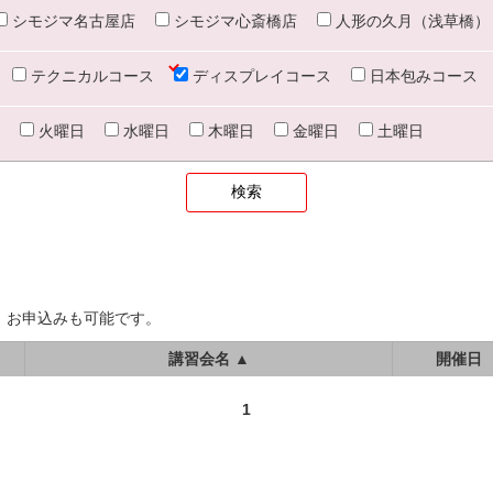
シモジマ名古屋店
シモジマ心斎橋店
人形の久月（浅草橋）
テクニカルコース
ディスプレイコース
日本包みコース
火曜日
水曜日
木曜日
金曜日
土曜日
、お申込みも可能です。
講習会名 ▲
開催日
1