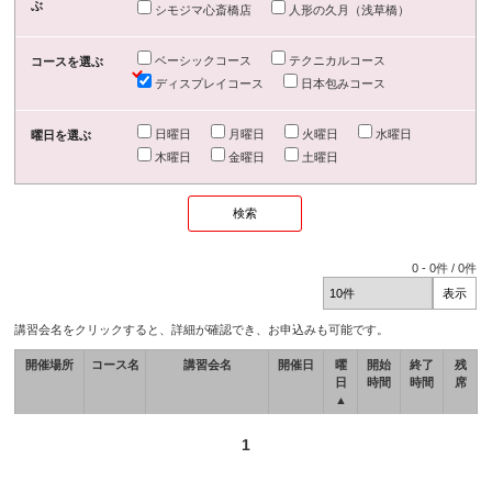
ぶ
シモジマ心斎橋店
人形の久月（浅草橋）
ベーシックコース
テクニカルコース
コースを選ぶ
ディスプレイコース
日本包みコース
日曜日
月曜日
火曜日
水曜日
曜日を選ぶ
木曜日
金曜日
土曜日
0
-
0
件 /
0
件
講習会名をクリックすると、詳細が確認でき、お申込みも可能です。
開催場所
コース名
講習会名
開催日
曜
開始
終了
残
日
時間
時間
席
▲
1