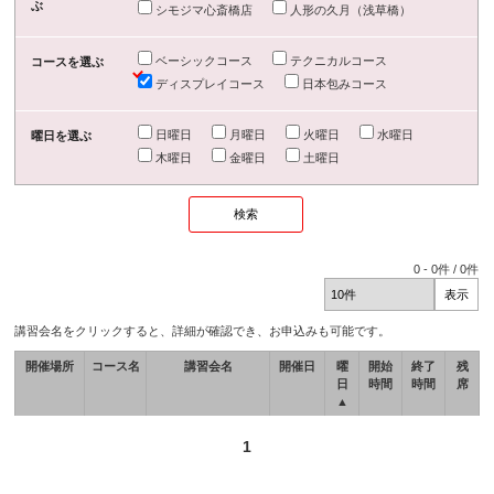
ぶ
シモジマ心斎橋店
人形の久月（浅草橋）
ベーシックコース
テクニカルコース
コースを選ぶ
ディスプレイコース
日本包みコース
日曜日
月曜日
火曜日
水曜日
曜日を選ぶ
木曜日
金曜日
土曜日
0
-
0
件 /
0
件
講習会名をクリックすると、詳細が確認でき、お申込みも可能です。
開催場所
コース名
講習会名
開催日
曜
開始
終了
残
日
時間
時間
席
▲
1