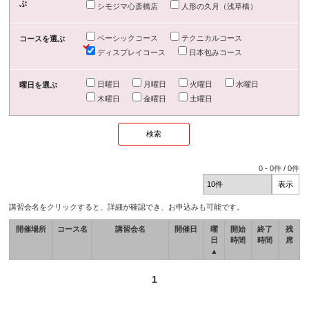
ぶ
シモジマ心斎橋店
人形の久月（浅草橋）
ベーシックコース
テクニカルコース
コースを選ぶ
ディスプレイコース
日本包みコース
日曜日
月曜日
火曜日
水曜日
曜日を選ぶ
木曜日
金曜日
土曜日
0
-
0
件 /
0
件
講習会名をクリックすると、詳細が確認でき、お申込みも可能です。
開催場所
コース名
講習会名
開催日
曜
開始
終了
残
日
時間
時間
席
▲
1