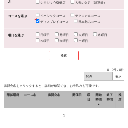
ぶ
シモジマ心斎橋店
人形の久月（浅草橋）
ベーシックコース
テクニカルコース
コースを選ぶ
ディスプレイコース
日本包みコース
日曜日
月曜日
火曜日
水曜日
曜日を選ぶ
木曜日
金曜日
土曜日
0
-
0
件 /
0
件
講習会名をクリックすると、詳細が確認でき、お申込みも可能です。
開催場所
コース名
講習会名
開催日
曜
開始
終了
残
日
時間
時間
席
▲
1