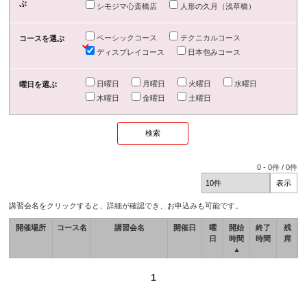
ぶ
シモジマ心斎橋店
人形の久月（浅草橋）
ベーシックコース
テクニカルコース
コースを選ぶ
ディスプレイコース
日本包みコース
日曜日
月曜日
火曜日
水曜日
曜日を選ぶ
木曜日
金曜日
土曜日
0
-
0
件 /
0
件
講習会名をクリックすると、詳細が確認でき、お申込みも可能です。
開催場所
コース名
講習会名
開催日
曜
開始
終了
残
日
時間
時間
席
▲
1