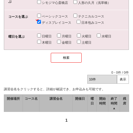
ぶ
シモジマ心斎橋店
人形の久月（浅草橋）
ベーシックコース
テクニカルコース
コースを選ぶ
ディスプレイコース
日本包みコース
日曜日
月曜日
火曜日
水曜日
曜日を選ぶ
木曜日
金曜日
土曜日
0
-
0
件 /
0
件
講習会名をクリックすると、詳細が確認でき、お申込みも可能です。
開催場所
コース名
講習会名
開催日
曜
開始
終了
残
日
時間
時間
席
▲
1