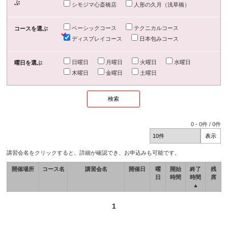
ぶ
シモジマ心斎橋店
人形の久月（浅草橋）
ベーシックコース
テクニカルコース
コースを選ぶ
ディスプレイコース
日本包みコース
日曜日
月曜日
火曜日
水曜日
曜日を選ぶ
木曜日
金曜日
土曜日
0
-
0
件 /
0
件
講習会名をクリックすると、詳細が確認でき、お申込みも可能です。
開催場所
コース名
講習会名
開催日
曜
開始
終了
残
日
時間
時間
席
▲
1