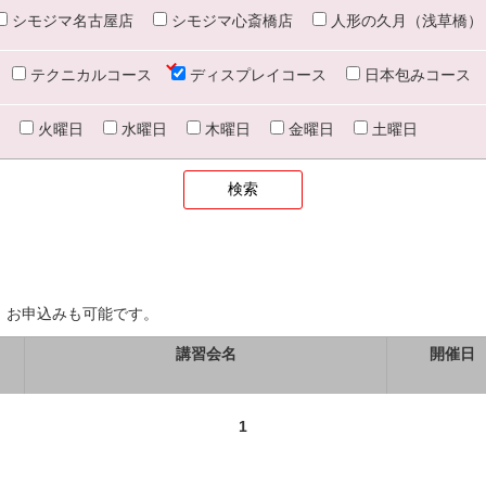
シモジマ名古屋店
シモジマ心斎橋店
人形の久月（浅草橋）
テクニカルコース
ディスプレイコース
日本包みコース
火曜日
水曜日
木曜日
金曜日
土曜日
、お申込みも可能です。
講習会名
開催日
1