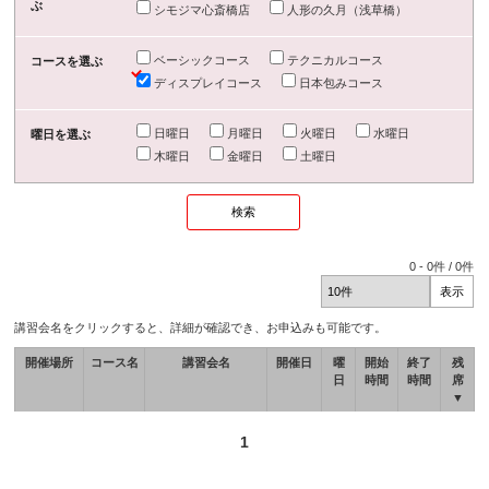
ぶ
シモジマ心斎橋店
人形の久月（浅草橋）
ベーシックコース
テクニカルコース
コースを選ぶ
ディスプレイコース
日本包みコース
日曜日
月曜日
火曜日
水曜日
曜日を選ぶ
木曜日
金曜日
土曜日
0
-
0
件 /
0
件
講習会名をクリックすると、詳細が確認でき、お申込みも可能です。
開催場所
コース名
講習会名
開催日
曜
開始
終了
残
日
時間
時間
席
▼
1