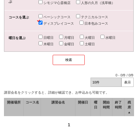
ぶ
シモジマ心斎橋店
人形の久月（浅草橋）
ベーシックコース
テクニカルコース
コースを選ぶ
ディスプレイコース
日本包みコース
日曜日
月曜日
火曜日
水曜日
曜日を選ぶ
木曜日
金曜日
土曜日
0
-
0
件 /
0
件
講習会名をクリックすると、詳細が確認でき、お申込みも可能です。
開催場所
コース名
講習会名
開催日
曜
開始
終了
残
日
時間
時間
席
▲
1