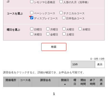
ぶ
シモジマ心斎橋店
人形の久月（浅草橋）
ベーシックコース
テクニカルコース
コースを選ぶ
ディスプレイコース
日本包みコース
日曜日
月曜日
火曜日
水曜日
曜日を選ぶ
木曜日
金曜日
土曜日
0
-
0
件 /
0
件
講習会名をクリックすると、詳細が確認でき、お申込みも可能です。
開催場所
コース名
講習会名
開催日
曜
開始
終了
残
▲
日
時間
時間
席
1