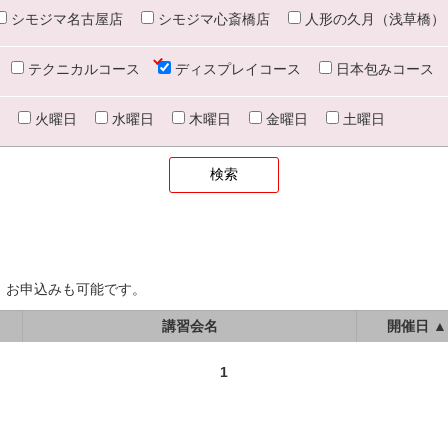
シモジマ名古屋店
シモジマ心斎橋店
人形の久月（浅草橋）
テクニカルコース
ディスプレイコース
日本包みコース
火曜日
水曜日
木曜日
金曜日
土曜日
、お申込みも可能です。
講習会名
開催日 ▲
1