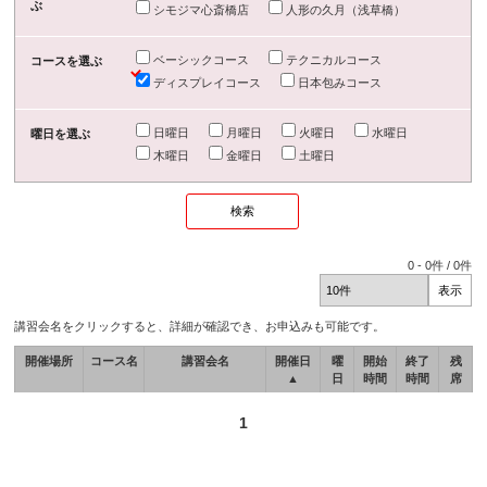
ぶ
シモジマ心斎橋店
人形の久月（浅草橋）
ベーシックコース
テクニカルコース
コースを選ぶ
ディスプレイコース
日本包みコース
日曜日
月曜日
火曜日
水曜日
曜日を選ぶ
木曜日
金曜日
土曜日
0
-
0
件 /
0
件
講習会名をクリックすると、詳細が確認でき、お申込みも可能です。
開催場所
コース名
講習会名
開催日
曜
開始
終了
残
▲
日
時間
時間
席
1