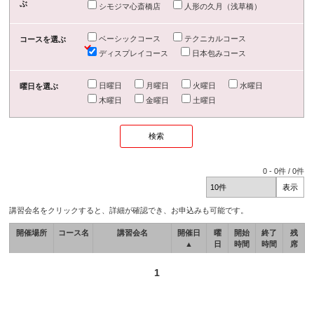
ぶ
シモジマ心斎橋店
人形の久月（浅草橋）
ベーシックコース
テクニカルコース
コースを選ぶ
ディスプレイコース
日本包みコース
日曜日
月曜日
火曜日
水曜日
曜日を選ぶ
木曜日
金曜日
土曜日
0
-
0
件 /
0
件
講習会名をクリックすると、詳細が確認でき、お申込みも可能です。
開催場所
コース名
講習会名
開催日
曜
開始
終了
残
▲
日
時間
時間
席
1