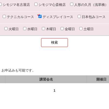
シモジマ名古屋店
シモジマ心斎橋店
人形の久月（浅草橋）
テクニカルコース
ディスプレイコース
日本包みコース
火曜日
水曜日
木曜日
金曜日
土曜日
、お申込みも可能です。
講習会名
開催日
1