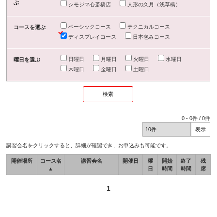
ぶ
シモジマ心斎橋店
人形の久月（浅草橋）
ベーシックコース
テクニカルコース
コースを選ぶ
ディスプレイコース
日本包みコース
日曜日
月曜日
火曜日
水曜日
曜日を選ぶ
木曜日
金曜日
土曜日
0
-
0
件 /
0
件
講習会名をクリックすると、詳細が確認でき、お申込みも可能です。
開催場所
コース名
講習会名
開催日
曜
開始
終了
残
▲
日
時間
時間
席
1