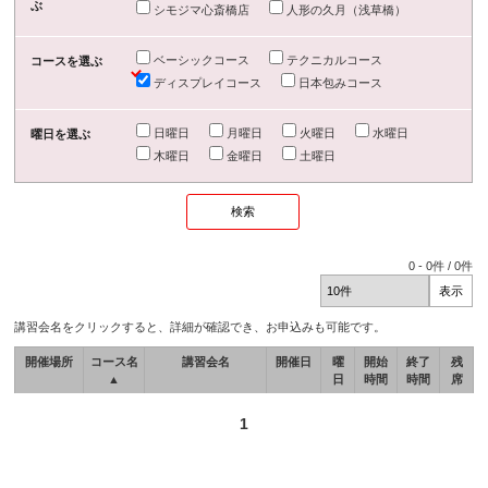
ぶ
シモジマ心斎橋店
人形の久月（浅草橋）
ベーシックコース
テクニカルコース
コースを選ぶ
ディスプレイコース
日本包みコース
日曜日
月曜日
火曜日
水曜日
曜日を選ぶ
木曜日
金曜日
土曜日
0
-
0
件 /
0
件
講習会名をクリックすると、詳細が確認でき、お申込みも可能です。
開催場所
コース名
講習会名
開催日
曜
開始
終了
残
▲
日
時間
時間
席
1