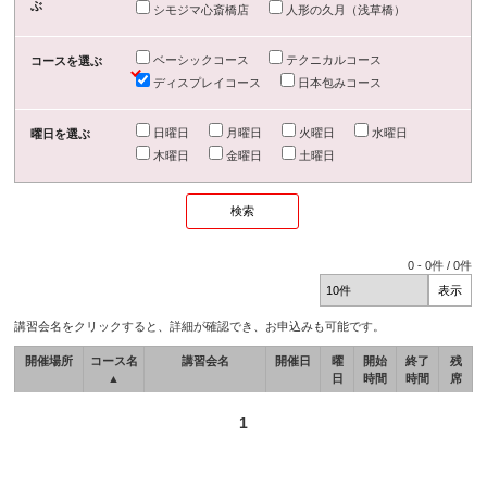
ぶ
シモジマ心斎橋店
人形の久月（浅草橋）
ベーシックコース
テクニカルコース
コースを選ぶ
ディスプレイコース
日本包みコース
日曜日
月曜日
火曜日
水曜日
曜日を選ぶ
木曜日
金曜日
土曜日
0
-
0
件 /
0
件
講習会名をクリックすると、詳細が確認でき、お申込みも可能です。
開催場所
コース名
講習会名
開催日
曜
開始
終了
残
▲
日
時間
時間
席
1