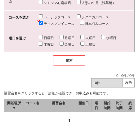
ぶ
シモジマ心斎橋店
人形の久月（浅草橋）
ベーシックコース
テクニカルコース
コースを選ぶ
ディスプレイコース
日本包みコース
日曜日
月曜日
火曜日
水曜日
曜日を選ぶ
木曜日
金曜日
土曜日
0
-
0
件 /
0
件
講習会名をクリックすると、詳細が確認でき、お申込みも可能です。
開催場所
コース名
講習会名
開催日
曜
開始
終了
残
▼
日
時間
時間
席
1