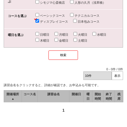
ぶ
シモジマ心斎橋店
人形の久月（浅草橋）
ベーシックコース
テクニカルコース
コースを選ぶ
ディスプレイコース
日本包みコース
日曜日
月曜日
火曜日
水曜日
曜日を選ぶ
木曜日
金曜日
土曜日
0
-
0
件 /
0
件
講習会名をクリックすると、詳細が確認でき、お申込みも可能です。
開催場所
コース名
講習会名
開催日
曜
開始
終了
残
▲
日
時間
時間
席
1