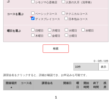
ぶ
シモジマ心斎橋店
人形の久月（浅草橋）
ベーシックコース
テクニカルコース
コースを選ぶ
ディスプレイコース
日本包みコース
日曜日
月曜日
火曜日
水曜日
曜日を選ぶ
木曜日
金曜日
土曜日
0
-
0
件 /
0
件
講習会名をクリックすると、詳細が確認でき、お申込みも可能です。
開催場所
コース名
講習会名
開催日
曜
開始
終了
残
▲
日
時間
時間
席
1