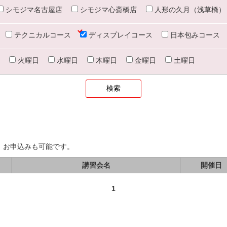
シモジマ名古屋店
シモジマ心斎橋店
人形の久月（浅草橋）
テクニカルコース
ディスプレイコース
日本包みコース
火曜日
水曜日
木曜日
金曜日
土曜日
、お申込みも可能です。
講習会名
開催日
1