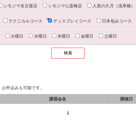
シモジマ名古屋店
シモジマ心斎橋店
人形の久月（浅草橋）
テクニカルコース
ディスプレイコース
日本包みコース
火曜日
水曜日
木曜日
金曜日
土曜日
、お申込みも可能です。
講習会名
開催日
1