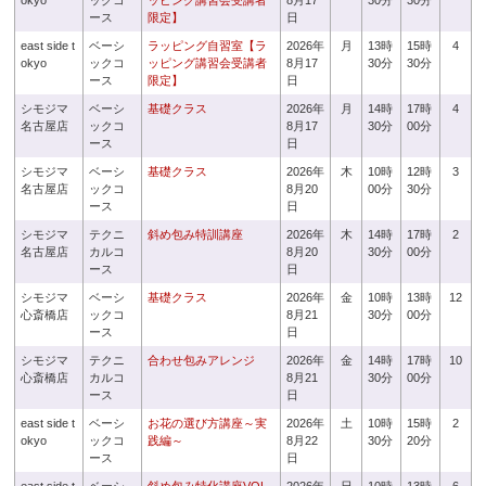
okyo
ックコ
ッピング講習会受講者
8月17
30分
30分
ース
限定】
日
east side t
ベーシ
ラッピング自習室【ラ
2026年
月
13時
15時
4
okyo
ックコ
ッピング講習会受講者
8月17
30分
30分
ース
限定】
日
シモジマ
ベーシ
基礎クラス
2026年
月
14時
17時
4
名古屋店
ックコ
8月17
30分
00分
ース
日
シモジマ
ベーシ
基礎クラス
2026年
木
10時
12時
3
名古屋店
ックコ
8月20
00分
30分
ース
日
シモジマ
テクニ
斜め包み特訓講座
2026年
木
14時
17時
2
名古屋店
カルコ
8月20
30分
00分
ース
日
シモジマ
ベーシ
基礎クラス
2026年
金
10時
13時
12
心斎橋店
ックコ
8月21
30分
00分
ース
日
シモジマ
テクニ
合わせ包みアレンジ
2026年
金
14時
17時
10
心斎橋店
カルコ
8月21
30分
00分
ース
日
east side t
ベーシ
お花の選び方講座～実
2026年
土
10時
15時
2
okyo
ックコ
践編～
8月22
30分
20分
ース
日