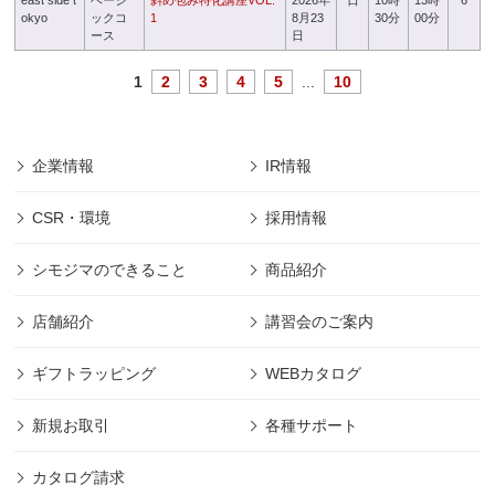
east side t
ベーシ
斜め包み特化講座VOL.
2026年
日
10時
13時
6
okyo
ックコ
1
8月23
30分
00分
ース
日
1
2
3
4
5
...
10
企業情報
IR情報
CSR・環境
採用情報
シモジマのできること
商品紹介
店舗紹介
講習会のご案内
ギフトラッピング
WEBカタログ
新規お取引
各種サポート
カタログ請求