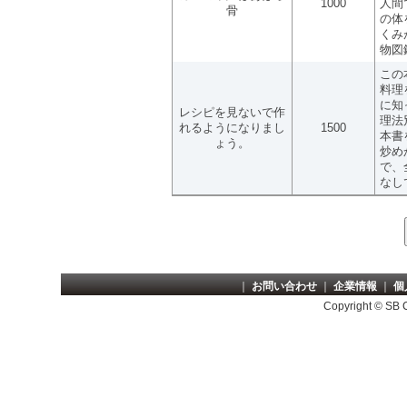
1000
人間
骨
の体
くみ
物図
この
料理
に知
レシピを見ないで作
理法
れるようになりまし
1500
本書
ょう。
炒め
で、
なし
｜
お問い合わせ
｜
企業情報
｜
個
Copyright © SB Cr