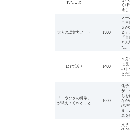
れたこと
く様
通し
メー
じ言
葉が
大人の語彙力ノート
1300
る」
「言
どん
た。
１分
に長
1分で話せ
1400
のト
とだ
化学
が、
ちを
「ロウソクの科学」
1000
なが
が教えてくれること
講演
まし
真を
文学
代だ