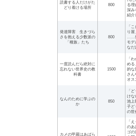
読書する人だけがた
800
る理
どり着ける場所
深み
紹介
「こ
発達障害 生きづら
り屋
さを抱える少数派の
800
……
「種族」たち
モデ
なだ
「わ
一度読んだら絶対に
める
忘れない世界史の教
1500
的な
科書
さん
オス
「ど
けな
なんのために学ぶの
850
池上
か
子ど
の世
「え
のあ
ゴの
カメの甲羅はあばら