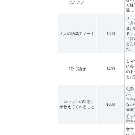
れたこと
く様
通し
メー
じ言
葉が
大人の語彙力ノート
1300
る」
「言
どん
た。
１分
に長
1分で話せ
1400
のト
とだ
化学
が、
ちを
「ロウソクの科学」
1000
なが
が教えてくれること
講演
まし
真を
文学
代だ