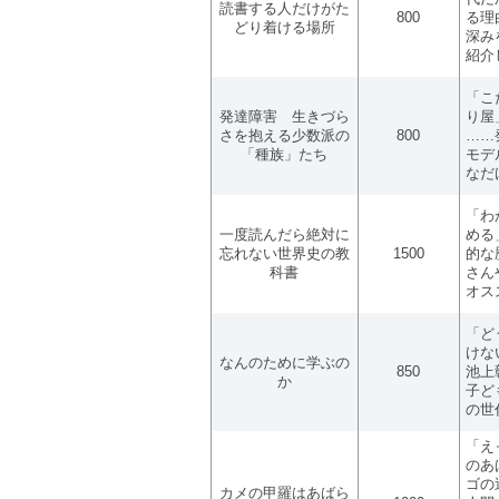
読書する人だけがた
800
る理
どり着ける場所
深み
紹介
「こ
発達障害 生きづら
り屋
さを抱える少数派の
800
……
「種族」たち
モデ
なだ
「わ
一度読んだら絶対に
める
忘れない世界史の教
1500
的な
科書
さん
オス
「ど
けな
なんのために学ぶの
850
池上
か
子ど
の世
「え
のあ
ゴの
カメの甲羅はあばら