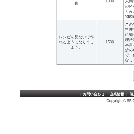
1000
人間
骨
の体
くみ
物図
この
料理
に知
レシピを見ないで作
理法
れるようになりまし
1500
本書
ょう。
炒め
で、
なし
｜
お問い合わせ
｜
企業情報
｜
個
Copyright © SB Cr