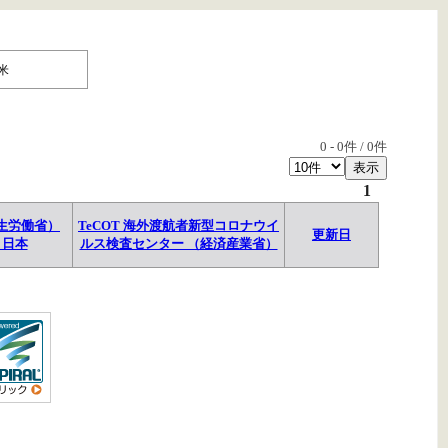
米
0
-
0
件 /
0
件
1
生労働省）
TeCOT 海外渡航者新型コロナウイ
更新日
→日本
ルス検査センター （経済産業省）