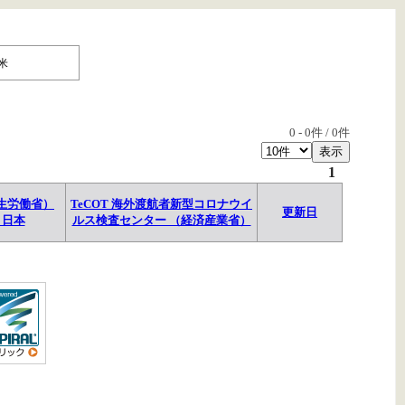
米
0
-
0
件 /
0
件
1
生労働省）
TeCOT 海外渡航者新型コロナウイ
更新日
→日本
ルス検査センター （経済産業省）