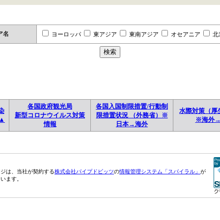
ア名
ヨーロッパ
東アジア
東南アジア
オセアニア
北
各国政府観光局
各国入国制限措置/行動制
染
水際対策（厚
新型コロナウイルス対策
限措置状況 （外務省）※
▲
※海外
情報
日本→海外
ージは、当社が契約する
株式会社パイプドビッツ
の
情報管理システム「スパイラル」
が
ています。