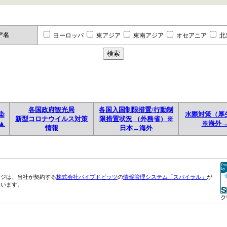
ア名
ヨーロッパ
東アジア
東南アジア
オセアニア
北
各国政府観光局
各国入国制限措置/行動制
染
水際対策（厚
新型コロナウイルス対策
限措置状況 （外務省）※
▲
※海外
情報
日本→海外
ージは、当社が契約する
株式会社パイプドビッツ
の
情報管理システム「スパイラル」
が
ています。