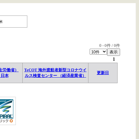
米
0
-
0
件 /
0
件
1
生労働省）
TeCOT 海外渡航者新型コロナウイ
更新日
→日本
ルス検査センター （経済産業省）