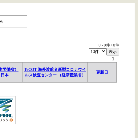
米
0
-
0
件 /
0
件
1
生労働省）
TeCOT 海外渡航者新型コロナウイ
更新日
→日本
ルス検査センター （経済産業省）