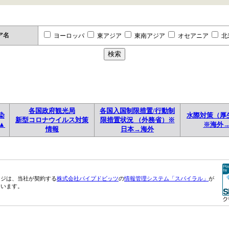
ア名
ヨーロッパ
東アジア
東南アジア
オセアニア
北
各国政府観光局
各国入国制限措置/行動制
染
水際対策（厚
新型コロナウイルス対策
限措置状況 （外務省）※
▲
※海外
情報
日本→海外
ージは、当社が契約する
株式会社パイプドビッツ
の
情報管理システム「スパイラル」
が
ています。