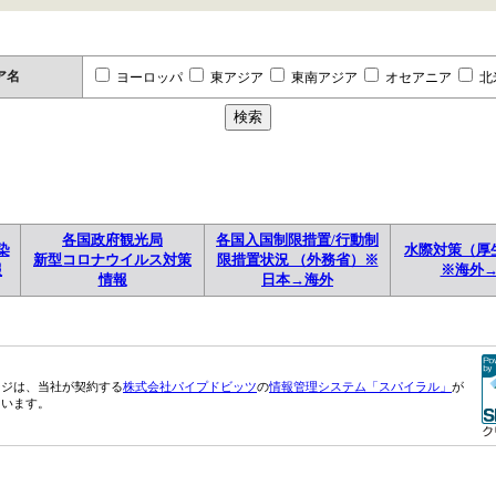
ア名
ヨーロッパ
東アジア
東南アジア
オセアニア
北
各国政府観光局
各国入国制限措置/行動制
染
水際対策（厚
新型コロナウイルス対策
限措置状況 （外務省）※
報
※海外
情報
日本→海外
ージは、当社が契約する
株式会社パイプドビッツ
の
情報管理システム「スパイラル」
が
ています。