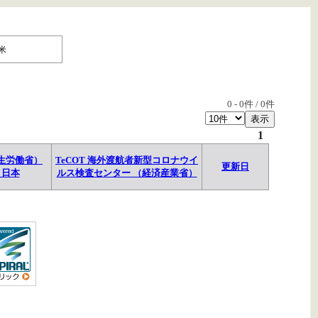
米
0
-
0
件 /
0
件
1
生労働省）
TeCOT 海外渡航者新型コロナウイ
更新日
→日本
ルス検査センター （経済産業省）