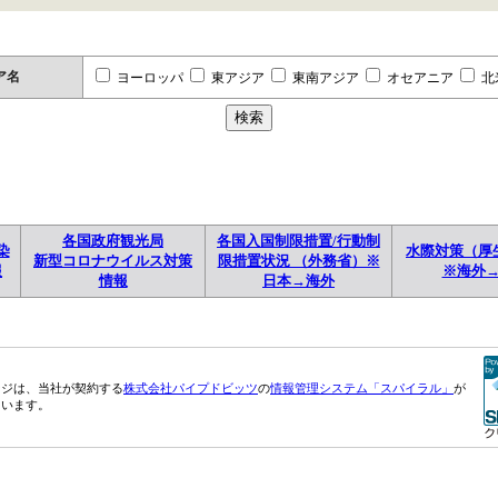
ア名
ヨーロッパ
東アジア
東南アジア
オセアニア
北
各国政府観光局
各国入国制限措置/行動制
染
水際対策（厚
新型コロナウイルス対策
限措置状況 （外務省）※
報
※海外
情報
日本→海外
ージは、当社が契約する
株式会社パイプドビッツ
の
情報管理システム「スパイラル」
が
ています。