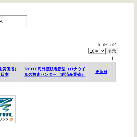
米
0
-
0
件 /
0
件
1
生労働省）
TeCOT 海外渡航者新型コロナウイ
更新日
→日本
ルス検査センター （経済産業省）