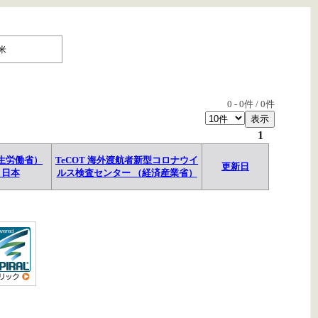
米
0
-
0
件 /
0
件
1
生労働省）
TeCOT 海外渡航者新型コロナウイ
更新日
→日本
ルス検査センター （経済産業省）