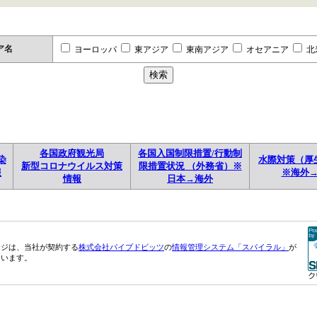
ア名
ヨーロッパ
東アジア
東南アジア
オセアニア
北
各国政府観光局
各国入国制限措置/行動制
染
水際対策（厚
新型コロナウイルス対策
限措置状況 （外務省）※
報
※海外
情報
日本→海外
ージは、当社が契約する
株式会社パイプドビッツ
の
情報管理システム「スパイラル」
が
ています。