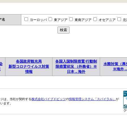
ア名
ヨーロッパ
東アジア
東南アジア
オセアニア
北
各国政府観光局
各国入国制限措置/行動制
染
水際対策（厚
新型コロナウイルス対策
限措置状況 （外務省）※
報
※海外
情報
日本→海外
ージは、当社が契約する
株式会社パイプドビッツ
の
情報管理システム「スパイラル」
が
ています。