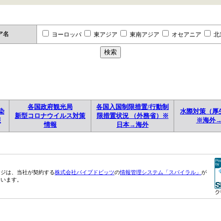
ア名
ヨーロッパ
東アジア
東南アジア
オセアニア
北
各国政府観光局
各国入国制限措置/行動制
染
水際対策（厚
新型コロナウイルス対策
限措置状況 （外務省）※
報
※海外
情報
日本→海外
ージは、当社が契約する
株式会社パイプドビッツ
の
情報管理システム「スパイラル」
が
ています。