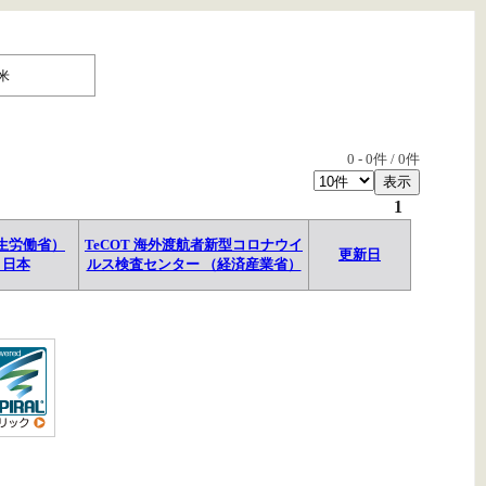
米
0
-
0
件 /
0
件
1
生労働省）
TeCOT 海外渡航者新型コロナウイ
更新日
→日本
ルス検査センター （経済産業省）