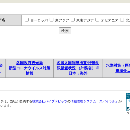
ア名
ヨーロッパ
東アジア
東南アジア
オセアニア
北
各国政府観光局
各国入国制限措置/行動制
染
水際対策（厚
新型コロナウイルス対策
限措置状況 （外務省）※
報
※海外
情報
日本→海外
ージは、当社が契約する
株式会社パイプドビッツ
の
情報管理システム「スパイラル」
が
ています。