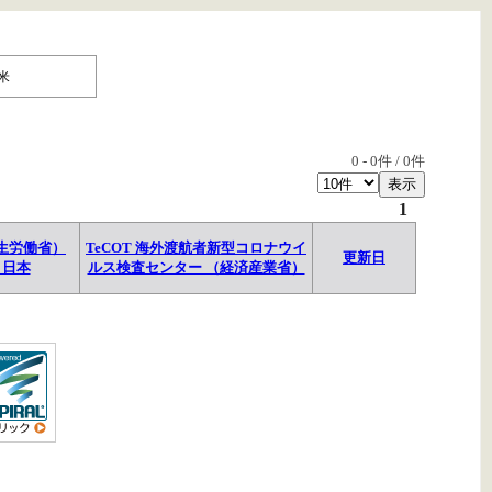
米
0
-
0
件 /
0
件
1
生労働省）
TeCOT 海外渡航者新型コロナウイ
更新日
→日本
ルス検査センター （経済産業省）