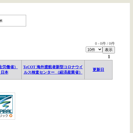
米
0
-
0
件 /
0
件
1
生労働省）
TeCOT 海外渡航者新型コロナウイ
更新日
→日本
ルス検査センター （経済産業省）