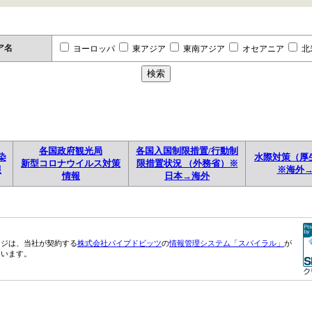
ア名
ヨーロッパ
東アジア
東南アジア
オセアニア
北
各国政府観光局
各国入国制限措置/行動制
染
水際対策（厚
新型コロナウイルス対策
限措置状況 （外務省）※
報
※海外
情報
日本→海外
ージは、当社が契約する
株式会社パイプドビッツ
の
情報管理システム「スパイラル」
が
ています。