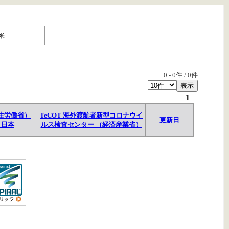
米
0
-
0
件 /
0
件
1
生労働省）
TeCOT 海外渡航者新型コロナウイ
更新日
→日本
ルス検査センター （経済産業省）