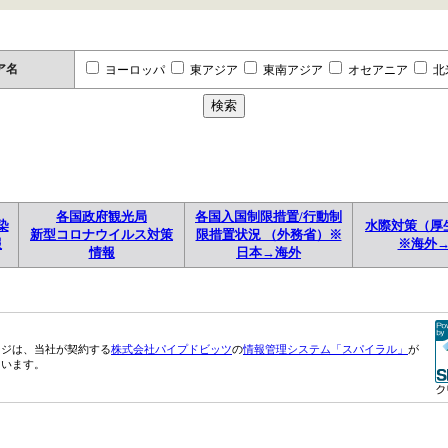
ア名
ヨーロッパ
東アジア
東南アジア
オセアニア
北
各国政府観光局
各国入国制限措置/行動制
染
水際対策（厚
新型コロナウイルス対策
限措置状況 （外務省）※
報
※海外
情報
日本→海外
ージは、当社が契約する
株式会社パイプドビッツ
の
情報管理システム「スパイラル」
が
ています。