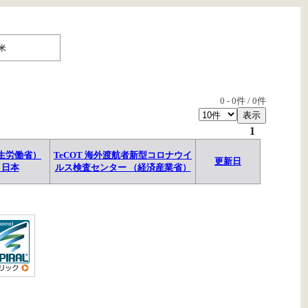
米
0
-
0
件 /
0
件
1
生労働省）
TeCOT 海外渡航者新型コロナウイ
更新日
→日本
ルス検査センター （経済産業省）