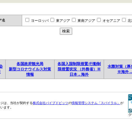
ア名
ヨーロッパ
東アジア
東南アジア
オセアニア
北
各国政府観光局
各国入国制限措置/行動制
染
水際対策（厚
新型コロナウイルス対策
限措置状況 （外務省）※
報
※海外
情報
日本→海外
ージは、当社が契約する
株式会社パイプドビッツ
の
情報管理システム「スパイラル」
が
ています。