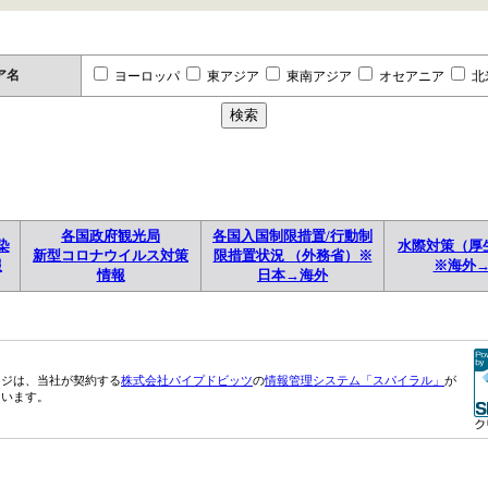
ア名
ヨーロッパ
東アジア
東南アジア
オセアニア
北
各国政府観光局
各国入国制限措置/行動制
染
水際対策（厚
新型コロナウイルス対策
限措置状況 （外務省）※
報
※海外
情報
日本→海外
ージは、当社が契約する
株式会社パイプドビッツ
の
情報管理システム「スパイラル」
が
ています。