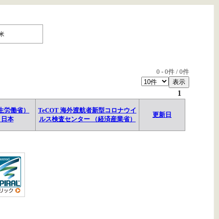
米
0
-
0
件 /
0
件
1
生労働省）
TeCOT 海外渡航者新型コロナウイ
更新日
→日本
ルス検査センター （経済産業省）