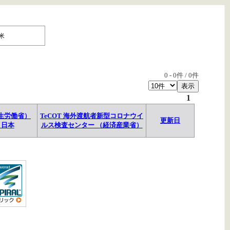
米
0
-
0
件 /
0
件
1
生労働省）
TeCOT 海外渡航者新型コロナウイ
更新日
→日本
ルス検査センター （経済産業省）