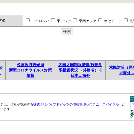
ア名
ヨーロッパ
東アジア
東南アジア
オセアニア
北
各国政府観光局
各国入国制限措置/行動制
染
水際対策（厚
新型コロナウイルス対策
限措置状況 （外務省）※
報
※海外
情報
日本→海外
ージは、当社が契約する
株式会社パイプドビッツ
の
情報管理システム「スパイラル」
が
ています。