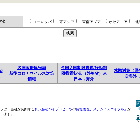
ア名
ヨーロッパ
東アジア
東南アジア
オセアニア
北
各国政府観光局
各国入国制限措置/行動制
染
水際対策（厚
新型コロナウイルス対策
限措置状況 （外務省）※
報
※海外
情報
日本→海外
ージは、当社が契約する
株式会社パイプドビッツ
の
情報管理システム「スパイラル」
が
ています。