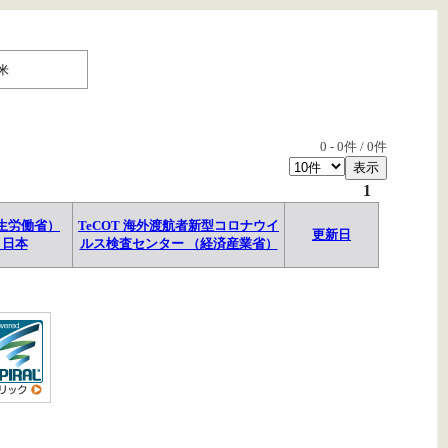
米
0
-
0
件 /
0
件
1
生労働省）
TeCOT 海外渡航者新型コロナウイ
更新日
→日本
ルス検査センター （経済産業省）