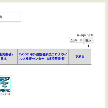
米
0
-
0
件 /
0
件
1
生労働省）
TeCOT 海外渡航者新型コロナウイ
更新日
→日本
ルス検査センター （経済産業省）