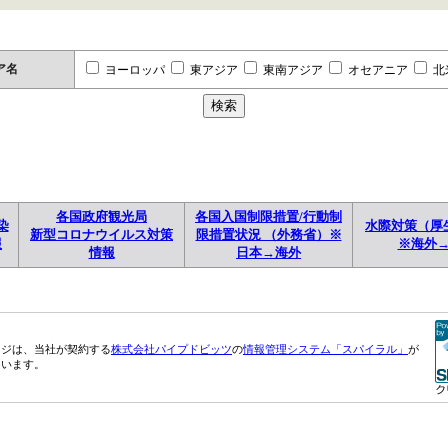
ア名
ヨーロッパ
東アジア
東南アジア
オセアニア
北
各国政府観光局
各国入国制限措置/行動制
染
水際対策（厚
新型コロナウイルス対策
限措置状況 （外務省）※
報
※海外
情報
日本→海外
ージは、当社が契約する
株式会社パイプドビッツ
の
情報管理システム「スパイラル」
が
ています。