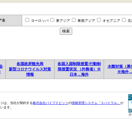
ア名
ヨーロッパ
東アジア
東南アジア
オセアニア
北
各国政府観光局
各国入国制限措置/行動制
染
水際対策（厚
新型コロナウイルス対策
限措置状況 （外務省）※
報
※海外
情報
日本→海外
ージは、当社が契約する
株式会社パイプドビッツ
の
情報管理システム「スパイラル」
が
ています。