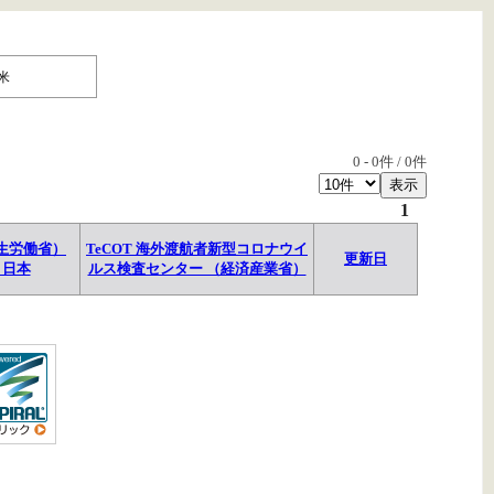
米
0
-
0
件 /
0
件
1
生労働省）
TeCOT 海外渡航者新型コロナウイ
更新日
→日本
ルス検査センター （経済産業省）