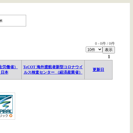
米
0
-
0
件 /
0
件
1
生労働省）
TeCOT 海外渡航者新型コロナウイ
更新日
→日本
ルス検査センター （経済産業省）