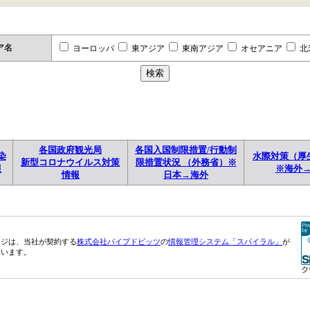
ア名
ヨーロッパ
東アジア
東南アジア
オセアニア
北
各国政府観光局
各国入国制限措置/行動制
染
水際対策（厚
新型コロナウイルス対策
限措置状況 （外務省）※
報
※海外
情報
日本→海外
ージは、当社が契約する
株式会社パイプドビッツ
の
情報管理システム「スパイラル」
が
ています。