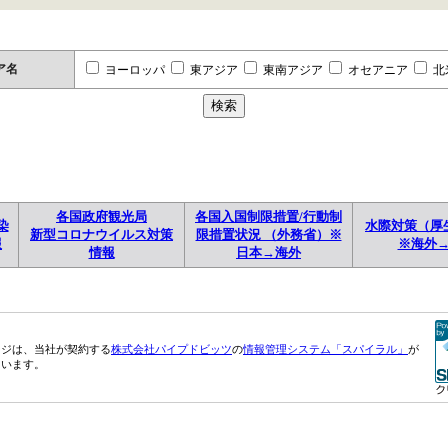
ア名
ヨーロッパ
東アジア
東南アジア
オセアニア
北
各国政府観光局
各国入国制限措置/行動制
染
水際対策（厚
新型コロナウイルス対策
限措置状況 （外務省）※
報
※海外
情報
日本→海外
ージは、当社が契約する
株式会社パイプドビッツ
の
情報管理システム「スパイラル」
が
ています。