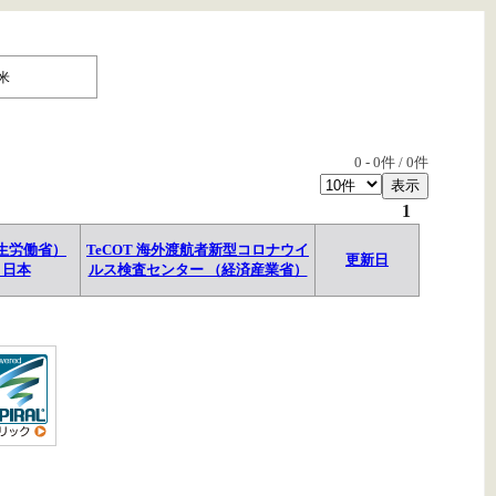
米
0
-
0
件 /
0
件
1
生労働省）
TeCOT 海外渡航者新型コロナウイ
更新日
→日本
ルス検査センター （経済産業省）