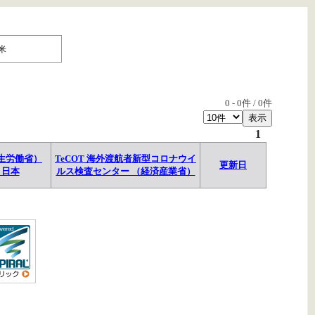
米
0
-
0
件 /
0
件
1
生労働省）
TeCOT 海外渡航者新型コロナウイ
更新日
→日本
ルス検査センター （経済産業省）