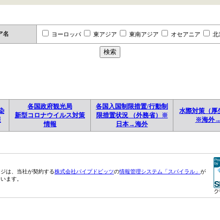
ア名
ヨーロッパ
東アジア
東南アジア
オセアニア
北
各国政府観光局
各国入国制限措置/行動制
染
水際対策（厚
新型コロナウイルス対策
限措置状況 （外務省）※
報
※海外
情報
日本→海外
ージは、当社が契約する
株式会社パイプドビッツ
の
情報管理システム「スパイラル」
が
ています。