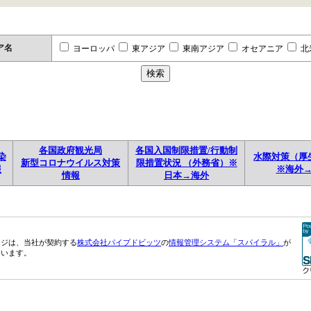
ア名
ヨーロッパ
東アジア
東南アジア
オセアニア
北
各国政府観光局
各国入国制限措置/行動制
染
水際対策（厚
新型コロナウイルス対策
限措置状況 （外務省）※
報
※海外
情報
日本→海外
ージは、当社が契約する
株式会社パイプドビッツ
の
情報管理システム「スパイラル」
が
ています。