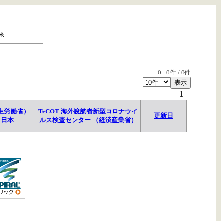
米
0
-
0
件 /
0
件
1
生労働省）
TeCOT 海外渡航者新型コロナウイ
更新日
→日本
ルス検査センター （経済産業省）