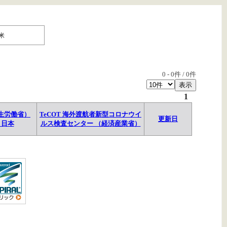
米
0
-
0
件 /
0
件
1
生労働省）
TeCOT 海外渡航者新型コロナウイ
更新日
→日本
ルス検査センター （経済産業省）