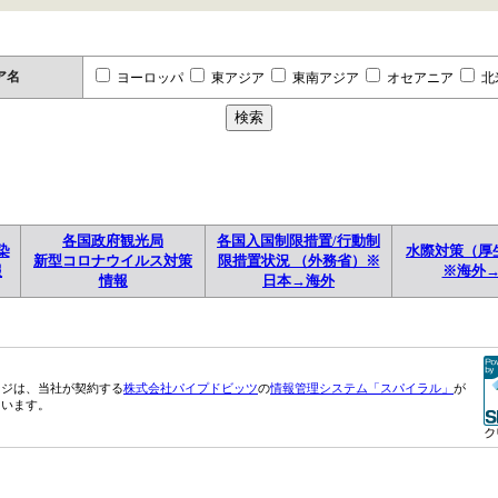
ア名
ヨーロッパ
東アジア
東南アジア
オセアニア
北
各国政府観光局
各国入国制限措置/行動制
染
水際対策（厚
新型コロナウイルス対策
限措置状況 （外務省）※
報
※海外
情報
日本→海外
ージは、当社が契約する
株式会社パイプドビッツ
の
情報管理システム「スパイラル」
が
ています。